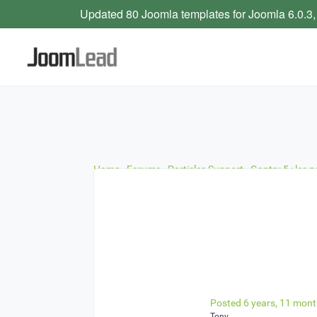
Updated 80 Joomla templates for Joomla 6.0.3,
Home
›
Forums
›
Particles Support
›
Gantry 5 : les 
Posted 6 years, 11 mon
Tony,