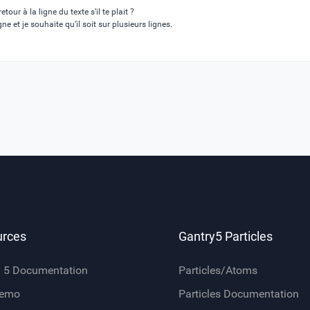
tour à la ligne du texte s’il te plait ?
gne et je souhaite qu’il soit sur plusieurs lignes.
urces
Gantry5 Particles
y 5 Documentation
Particles/Atoms
Demo
Particles Documentation