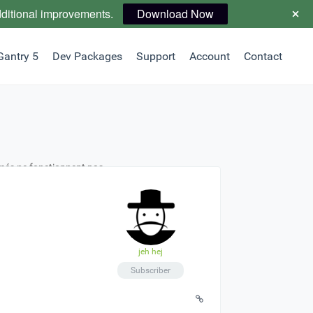
dditional improvements.
Download Now
Gantry 5
Dev Packages
Support
Account
Contact
nimés ne fonctionnent pas
jeh hej
Subscriber