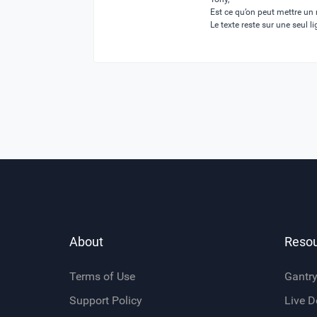
Est ce qu’on peut mettre un re
Le texte reste sur une seul li
About
Reso
Terms of Use
Gantr
Support Policy
Live 