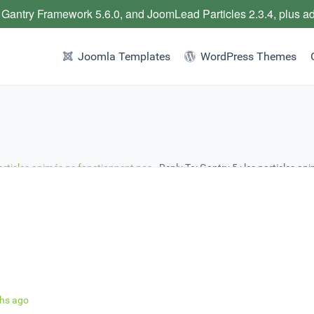
 Gantry Framework 5.6.0, and JoomLead Particles 2.3.4, plus a
Joomla Templates
WordPress Themes
particles animés ne fonctionnent pas
›
Reply To: Gantry 5 : les particles a
ths ago